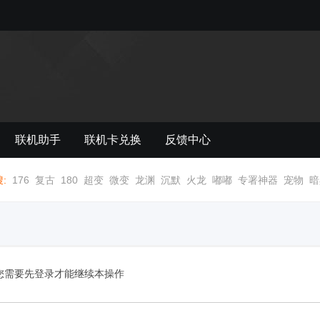
联机助手
联机卡兑换
反馈中心
:
176
复古
180
超变
微变
龙渊
沉默
火龙
嘟嘟
专署神器
宠物
暗
您需要先登录才能继续本操作