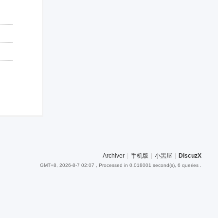
Archiver
|
手机版
|
小黑屋
|
DiscuzX
GMT+8, 2026-8-7 02:07
, Processed in 0.018001 second(s), 6 queries .