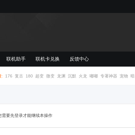
联机助手
联机卡兑换
反馈中心
:
176
复古
180
超变
微变
龙渊
沉默
火龙
嘟嘟
专署神器
宠物
暗
您需要先登录才能继续本操作