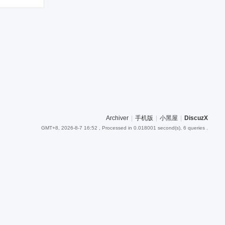
Archiver
|
手机版
|
小黑屋
|
DiscuzX
GMT+8, 2026-8-7 16:52
, Processed in 0.018001 second(s), 6 queries .