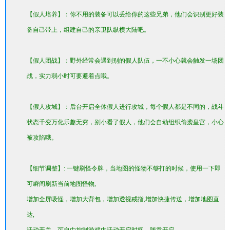
【假人培养】：你不用的装备可以丢给你的这些兄弟，他们会识别更好装
备自己带上，组建自己的亲卫队纵横大陆吧。
【假人团战】：野外经常会遇到别的假人队伍，一不小心就会触发一场团
战，实力弱小时可要避着点哦。
【假人攻城】：后台开启全体假人进行攻城，每个假人都是不同的，战斗
状态千变万化乐趣无穷，别小看了假人，他们会自动组织偷袭皇宫，小心
被攻陷哦。
【细节调整】: 一键刷怪令牌，当地图的怪物不够打的时候，使用一下即
可瞬间刷新当前地图怪物,
增加全屏吸怪，增加大背包，增加透视戒指,增加快捷传送，增加地图直
达,