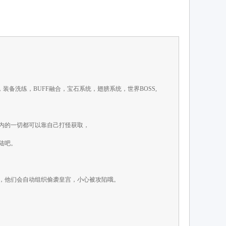
备洗练，BUFF融合，宝石系统，翅膀系统，世界BOSS,
内的一切都可以靠自己打怪获取，
陆吧。
，他们会自动组织偷袭皇宫，小心被攻陷哦。