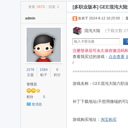
[多职业版本]
GEE混沌大
查看:
5670
|
回复:
1
传
»
›
›
›
admin
发表于 2024-8-12 16:25:00
|
混沌大陆
(下载次数:27
注册登录后可永久保存激活码
查看我买过的游戏：
点击查看
/
奇
1578
1584
0
=======================
主题
帖子
积分
游戏名称：GEE混沌大陆六职业
管理员
积分
0
补丁下载地址(不想用微端的可
发消息
游戏购买地址：
淘宝购买
单