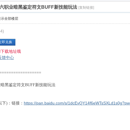
陆六职业暗黑鉴定符文BUFF新技能玩法
[复制链接]
显示全部楼层
4)
立即兑换
和下载地址哦
反馈中心
===================
暗黑鉴定符文BUFF新技能玩法
链接：
https://pan.baidu.com/s/1dcEvQY14f6eWTsSXLd1s0g?p
以下)：