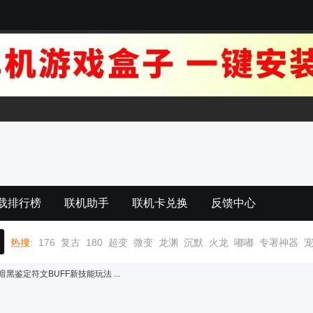
载排行榜
联机助手
联机卡兑换
反馈中心
热搜:
176
复古
180
超变
微变
龙渊
沉默
火龙
嘟嘟
专署神器
黑鉴定符文BUFF新技能玩法 ...