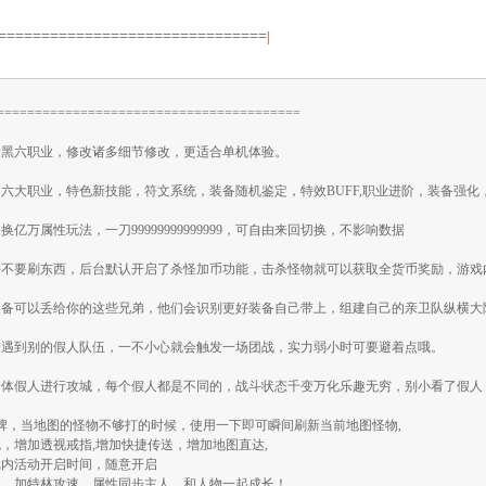
===============================
|
========================================
暗黑六职业，修改诸多细节修改，更适合单机体验。
六大职业，特色新技能，符文系统，装备随机鉴定，特效BUFF,职业进阶，装备强化，装
亿万属性玩法，一刀99999999999999，可自由来回切换，不影响数据
好不要刷东西，后台默认开启了杀怪加币功能，击杀怪物就可以获取全货币奖励，游戏
装备可以丢给你的这些兄弟，他们会识别更好装备自己带上，组建自己的亲卫队纵横大
会遇到别的假人队伍，一不小心就会触发一场团战，实力弱小时可要避着点哦。
全体假人进行攻城，每个假人都是不同的，战斗状态千变万化乐趣无穷，别小看了假人
令牌，当地图的怪物不够打的时候，使用一下即可瞬间刷新当前地图怪物,
，增加透视戒指,增加快捷传送，增加地图直达,
戏内活动开启时间，随意开启
灵，加特林攻速，属性同步主人，和人物一起成长！