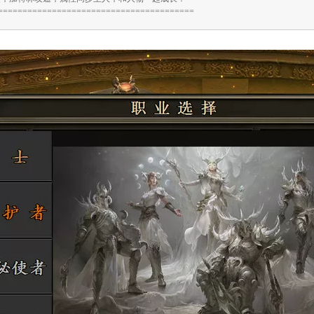
========================================