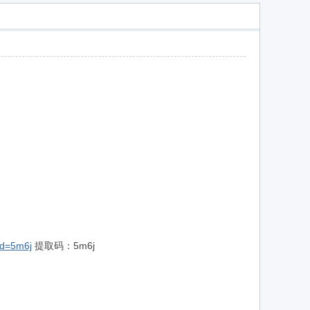
wd=5m6j
提取码：5m6j