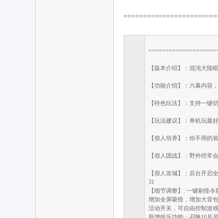
========================
====================
【版本介绍】：混沌大陆
【功能介绍】：六幕内容，
机
【特色玩法】：支持一键切换
【玩法建议】：单机玩最
【假人培养】：你不用的
【假人团战】：野外经常
【假人攻城】：后台开启
31
游
【细节调整】: 一键刷怪
增加全屏吸怪，增加大背包
活动开关，可自由控制游
新增娱乐功能：召唤10月