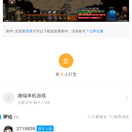
附件:
您需要
登录
才可以下载或查看附件。没有账号？
立即注册
赏
有
0
人打赏
微端单机游戏

主题:979 帖子:1128
评论
只看楼主
倒序浏览
(1)


2715839
新手上路