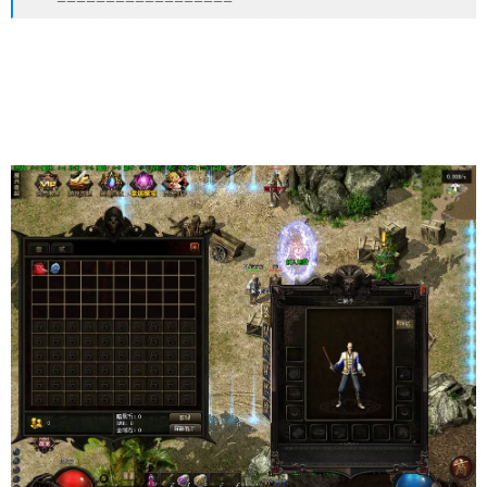
==================