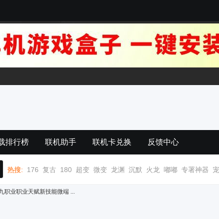
载排行榜
联机助手
联机卡兑换
反馈中心
热搜:
176
复古
180
超变
微变
龙渊
沉默
火龙
嘟嘟
专署神器
九职业职业天赋新技能微端 ...