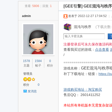
[GEE引擎]
GEE混沌与秩
查看:
5806
|
回复:
1
传
»
›
›
›
admin
发表于 2022-12-27 17:04:52
|
混沌与秩序
(下载次数:3
注册登录后可永久保存激活码
查看我买过的游戏：
点击查看
/
奇
1578
1584
0
=======================
主题
帖子
积分
GEE混沌与秩序
游戏名称
：
补丁下载地址：
链接：
https:/
管理员
积分
0
游戏购买地址
：
淘宝购买
发消息
售后QQ： 2601411252
本站所有单机版本无需复杂架
单