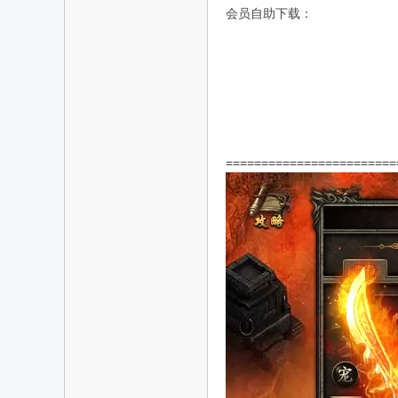
会员自助下载
：
机
========================
游