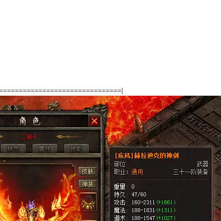
===============================
|