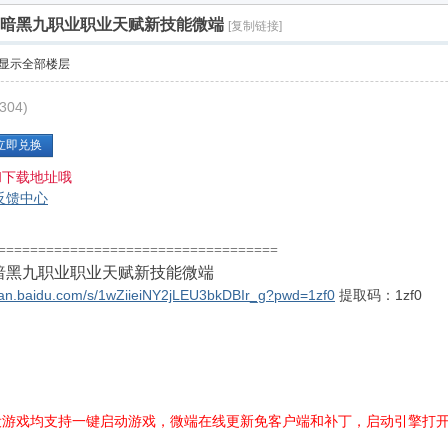
序暗黑九职业职业天赋新技能微端
[复制链接]
显示全部楼层
04)
立即兑换
和下载地址哦
反馈中心
====================================
暗黑九职业职业天赋新技能微端
/pan.baidu.com/s/1wZiieiNY2jLEU3bkDBIr_g?pwd=1zf0
提取码：1zf0
设游戏均支持一键启动游戏，微端在线更新免客户端和补丁，启动引擎打