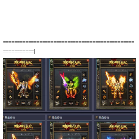
===============================================
===========
|