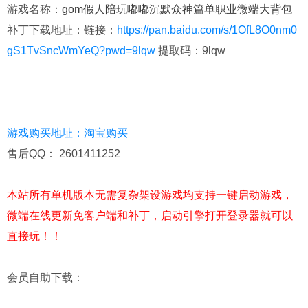
游戏名称
：
gom假人陪玩嘟嘟沉默众神篇单职业微端大背包
补丁下载地址：
链接：
https://pan.baidu.com/s/1OfL8O0nm0
gS1TvSncWmYeQ?pwd=9lqw
提取码：9lqw
游戏购买地址
：
淘宝购买
售后QQ： 2601411252
本站所有单机版本无需复杂架设游戏均支持一键启动游戏，
微端在线更新免客户端和补丁，启动引擎打开登录器就可以
直接玩！！
会员自助下载
：