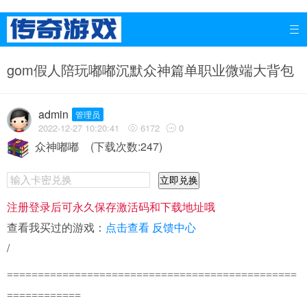

gom假人陪玩嘟嘟沉默众神篇单职业微端大背包
admin
管理员
2022-12-27 10:20:41
6172
0


众神嘟嘟
(下载次数:247)
立即兑换
注册登录后可永久保存激活码和下载地址哦
查看我买过的游戏：
点击查看
反馈中心
/
===============================================
============