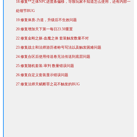
18.修复**之体NPC进度条偏移，导致玩家不知道怎么使用，还有内部一
处细节BUG
19.修复体质-力道，升级后不生效问题
20.修复增加天下第一每日23.59重置
22.修复金刚之躯-血魔之体 套装触发数量不对
23.修复战士和法师游历者称号写法以及触发困难问题
24.修复合区后使用传送卷无法传送到底层问题
25.修复随机套装-审判 数量错误问题
26.修复自定义套装显示错误问题
27.修复法师天赋断罪之花不触发的BUG