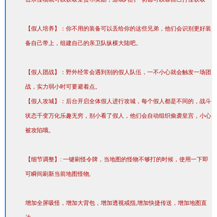
【假人培养】：你不用的装备可以丢给你的这些兄弟，他们会识别更好装
备自己带上，组建自己的亲卫队纵横大陆吧。
【假人团战】：野外经常会遇到别的假人队伍，一不小心就会触发一场团
战，实力弱小时可要避着点。
【假人攻城】：后台开启全体假人进行攻城，每个假人都是不同的，战斗
状态千变万化乐趣无穷，别小看了假人，他们会自动组织偷袭皇宫，小心
被攻陷哦。
【细节调整】: 一键刷怪令牌，当地图的怪物不够打的时候，使用一下即
可瞬间刷新当前地图怪物,
增加全屏吸怪，增加大背包，增加透视戒指,增加快捷传送，增加地图直