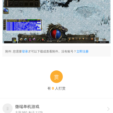
附件:
您需要
登录
才可以下载或查看附件。没有账号？
立即注册
赏
有
0
人打赏
微端单机游戏

主题:980 帖子:1129