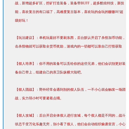
战，新增超多矿区，挖矿打造装备，装备带BUFF，超多酷炫特技，新技
能，喜欢复古的有口福了，高难度复古版本，喜欢玩的会玩的嗷嗷叫!超
级好玩！
【玩法建议】：单机玩最好不要刷东西，后台默认开启了杀怪加币功能，
击杀怪物就可以获取全货币奖励，游戏内的一切都可以靠自己打怪获取
【假人培养】：你不用的装备可以丢给你的这些兄弟，他们会识别更好装
备自己带上，组建自己的亲卫队纵横大陆吧。
【假人团战】：野外经常会遇到别的假人队伍，一不小心就会触发一场团
战，实力弱小时可要避着点哦。
【假人攻城】：后台开启全体假人进行攻城，每个假人都是不同的，战斗
状态千变万化乐趣无穷，别小看了假人，他们会自动组织偷袭皇宫，小心