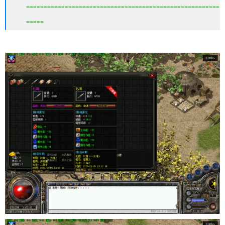
=======================================================
=====