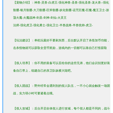
【宠物介绍】：神兽-灵兽-白虎王-强化神兽-圣兽-强化圣兽-龙火兽--强化
骷髅-银月骷髅-大刀骷髅-巨斧骷髅-妖化骷髅-诅咒巨魔-巨魔-魔王卫士-游
荡火魔-火魔战神-剑圣-剑神-剑仙-火灵王
法师-强化虎卫-强化勇士-强化卫士-半兽战将-半兽统帅-虎卫-
【玩法建议】：单机玩最好不要刷东西，后台默认开启了杀怪加币功能，
击杀怪物就可以获取全货币奖励，游戏内的一切都可以靠自己打怪获取
【假人培养】：你不用的装备可以丢给你的这些兄弟，他们会识别更好装
备自己带上，组建自己的亲卫队纵横大陆吧。
【假人团战】：野外经常会遇到别的假人队伍，一不小心就会触发一场团
战，实力弱小时可要避着点哦。
【假人攻城】：后台开启全体假人进行攻城，每个假人都是不同的，战斗