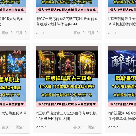
职业15大陆热血
新GOM无尽传奇2沉默三职业热血传奇
lf遮天苦海浮生
..
单机版2大陆练体任务GM...
奇单机版剧情神器.
喜欢: 0 回复:
0
admin
喜欢: 0 回复:
0
admin
业5大陆热血传奇单
lf正版祥瑞复古三职业热血传奇单机版
lf醉斩星河3苍
.
宝石BUFF神作5大陆
血传奇单机版物GM
喜欢: 0 回复:
0
admin
喜欢: 0 回复:
0
admin