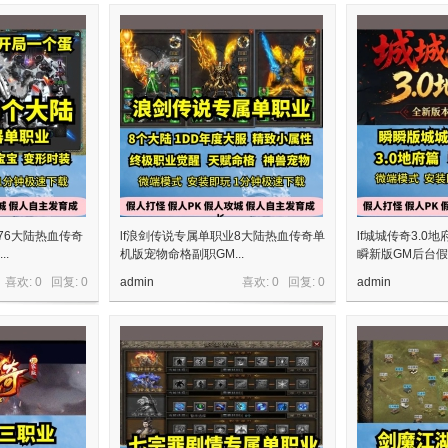
76大陆热血传奇
lf浪剑传说专属单职业8大陆热血传奇单
lf城城传奇3.
.
机版宠物命格副职GM...
瞬新版GM后台
喜欢: 0 回复:
0
admin
喜欢: 0 回复:
0
admin