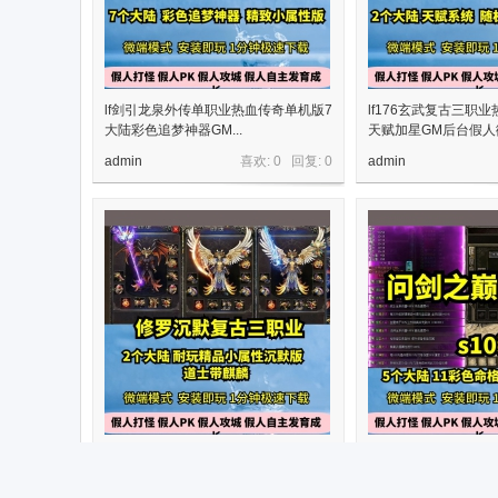
lf剑引龙泉外传单职业热血传奇单机版7
lf176玄武复古三职
大陆彩色追梦神器GM...
天赋加星GM后台假人微.
admin
喜欢: 0 回复:
0
admin
gom修罗沉默复古三职业2大陆热血传
lf问剑之巅第六季18
奇单机版特色神器GM假...
单机版葫芦觉醒GM后台.