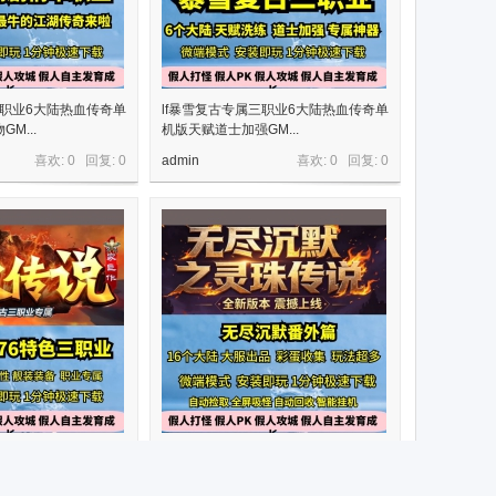
单职业6大陆热血传奇单
lf暴雪复古专属三职业6大陆热血传奇单
M...
机版天赋道士加强GM...
喜欢: 0 回复:
0
admin
喜欢: 0 回复:
0
色烈火传说三职业5大陆
lf无尽沉默番外篇灵珠传说专属单职业1
专属G...
6大陆热血传奇单机G...