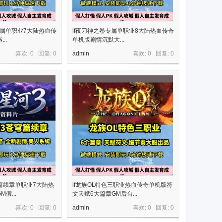
专属单职业7大陆热血传
lf夜刀神之卷专属单职业8大陆热血传奇
..
单机版剧情沉默大...
喜欢: 0 回复:
0
admin
喜欢: 0 回复:
0
穹篇续章单职业7大陆热
lf龙族OL特色三职业热血传奇单机版符
假...
文天赋6大篇章GM后台...
喜欢: 0 回复:
0
admin
喜欢: 0 回复:
0