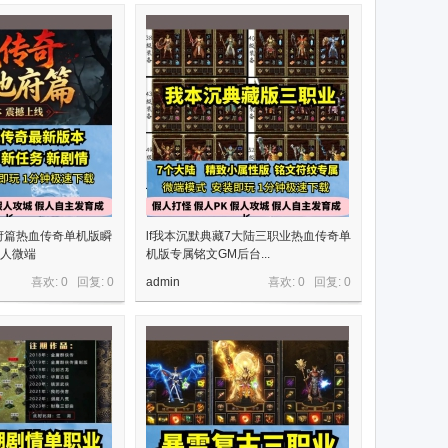
0地府篇热血传奇单机版瞬
lf我本沉默典藏7大陆三职业热血传奇单
假人微端
机版专属铭文GM后台...
喜欢: 0 回复:
0
admin
喜欢: 0 回复:
0