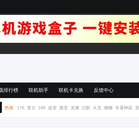
载排行榜
联机助手
联机卡兑换
反馈中心
热搜:
176
复古
180
超变
微变
龙渊
沉默
火龙
嘟嘟
专署神器