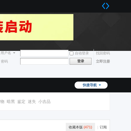
用户名
自动登录
找回密码
登录
密码
立即注册
快捷导航
宠物
暗黑
鉴定
迷失
小吉品
收藏本版
(
471
)
|
订阅