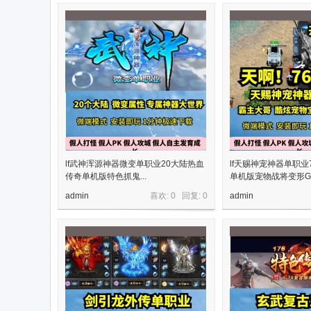
戏
lf武神浑源神器微变单职业20大陆热血
lf天赐神宠神器单职业
传奇单机版特色抓鬼...
单机版宠物战将变形G..
admin
喜欢: 0 回复:
0
admin