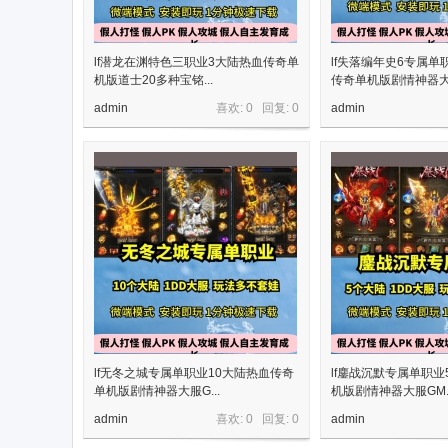
lf潜龙在渊特色三职业3大陆热血传奇单
lf失落编年史6专属单
机版道士20多种宝铭...
传奇单机版剧情神器大.
admin
喜欢: 0 回复:
0
admin
机
lf无冬之城专属单职业10大陆热血传奇
lf鏖战沉默专属单职
游
单机版剧情神器大服G...
机版剧情神器大服GM..
admin
喜欢: 0 回复:
0
admin