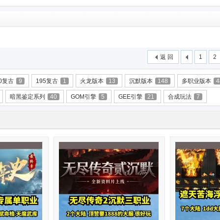
返 回
1
2
80复古
9
195复古
1
火龙版本
13
沉默版本
148
多职业版本
4
暗黑鉴定系列
40
GOM引擎
5
GEE引擎
21
合成玩法
7