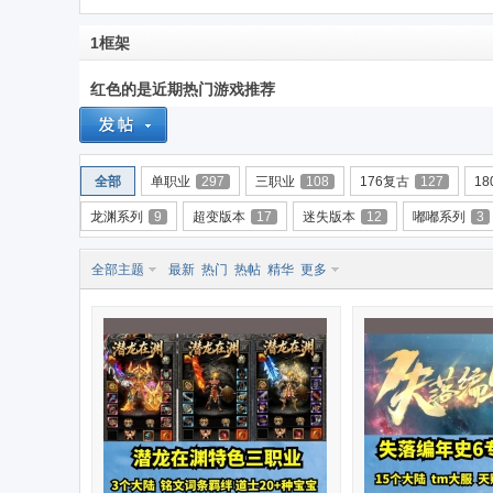
传
»
›
›
1框架
红色的是近期热门游戏推荐
全部
单职业
297
三职业
108
176复古
127
1
龙渊系列
9
超变版本
17
迷失版本
12
嘟嘟系列
3
奇
全部主题
最新
热门
热帖
精华
更多
单