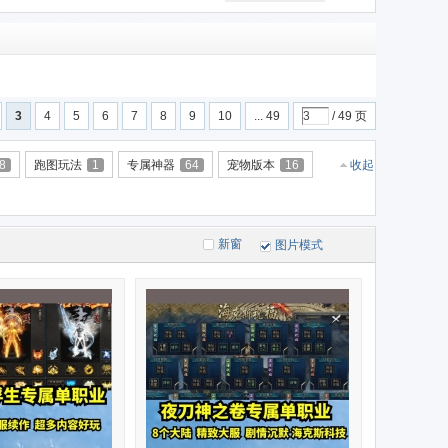
3
4
5
6
7
8
9
10
... 49
/ 49 页
8
跑图玩法
1
专属神器
64
宠物版本
16
收起
新窗
图片模式