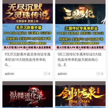
lf无尽沉默番外篇灵珠传说专属
GE三国传纪专属单职业3大陆
单职业16大陆热血传奇单机
热血传奇单机版天赋命格心
G...
法...E
admin
0
admin
0

