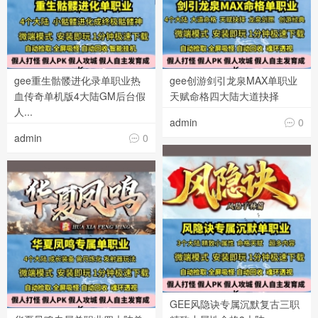
gee重生骷髅进化录单职业热
gee创游剑引龙泉MAX单职业
血传奇单机版4大陆GM后台假
天赋命格四大陆大道抉择
人...
admin
0

admin
0

GEE风隐诀专属沉默复古三职