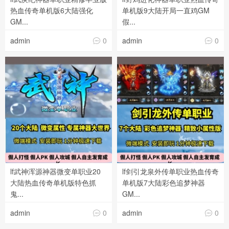
热血传奇单机版6大陆强化
单机版9大陆开局一直鸡GM
GM...
假...
admin
0
admin
0


lf武神浑源神器微变单职业20
lf剑引龙泉外传单职业热血传奇
大陆热血传奇单机版特色抓
单机版7大陆彩色追梦神器
鬼...
GM...
admin
0
admin
0

