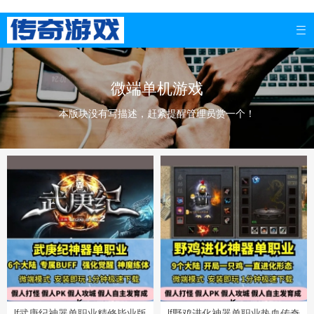

微端单机游戏
本版块没有写描述，赶紧提醒管理员赏一个！
lf武庚纪神器单职业精修毕业版
lf野鸡进化神器单职业热血传奇