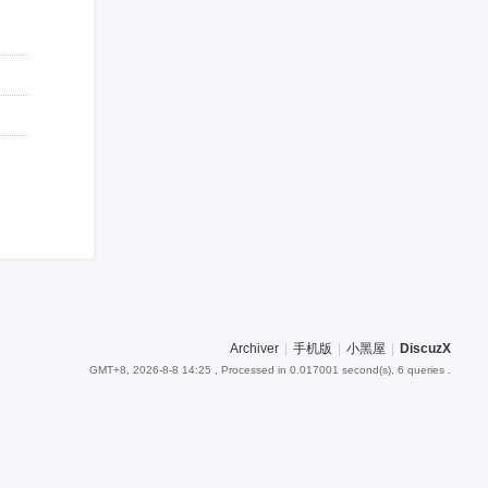
Archiver
|
手机版
|
小黑屋
|
DiscuzX
GMT+8, 2026-8-8 14:25
, Processed in 0.017001 second(s), 6 queries .