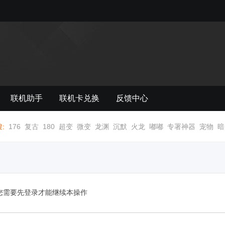
联机助手
联机卡兑换
反馈中心
:
176
复古
180
超变
微变
龙渊
沉默
火龙
嘟嘟
专署神器
宠物
暗
您需要先登录才能继续本操作