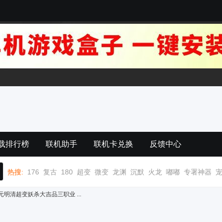
载排行榜
联机助手
联机卡兑换
反馈中心
热搜:
176
复古
180
超变
微变
龙渊
沉默
火龙
嘟嘟
专署神器
明清超变妖杀大吉品三职业 ...