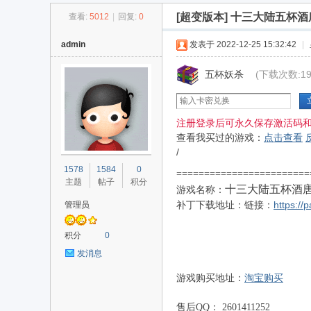
[超变版本]
十三大陆五杯酒
查看:
5012
|
回复:
0
传
»
›
›
›
admin
发表于 2022-12-25 15:32:42
|
五杯妖杀
(下载次数:19
注册登录后可永久保存激活码
查看我买过的游戏：
点击查看
/
奇
1578
1584
0
=======================
主题
帖子
积分
十三大陆五杯酒
游戏名称
：
链接：
https:/
管理员
补丁下载地址：
积分
0
发消息
淘宝购买
游戏购买地址：
单
售后QQ： 2601411252