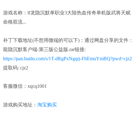
游戏名称：
lf龙隐沉默单职业3大陆热血传奇单机版武将天赋
命格双流...
补丁下载地址(不想用微端的可以下)：
通过网盘分享的文件：
龍隐沉默客户端-第三版公益版.rar链接:
https://pan.baidu.com/s/1T-dRgPxNgqrj-FhEmuYmBQ?pwd=cjz2
提取码: cjz2
客服微信：xqcq1001
淘宝购买
游戏购买地址：