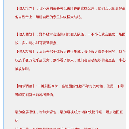
【假人培养】：你不用的装备可以丢给你的这些兄弟，他们会识别更好装
备自己带上，组建自己的亲卫队纵横大陆吧。
【假人团战】：野外经常会遇到别的假人队伍，一不小心就会触发一场团
战，实力弱小时可要避着点。
【假人攻城】：后台开启全体假人进行攻城，每个假人都是不同的，战斗
状态千变万化乐趣无穷，别小看了假人，他们会自动组织偷袭皇宫，小心
被攻陷哦。
【细节调整】: 一键刷怪令牌，当地图的怪物不够打的时候，使用一下即
可瞬间刷新当前地图怪物,
增加全屏吸怪，增加大背包，增加透视戒指,增加快捷传送，增加地图直
达,