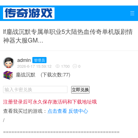

lf鏖战沉默专属单职业5大陆热血传奇单机版剧情
神器大服GM...
admin
管理员
2026-6-17 15:59:12
1700
0


鏖战沉默
(下载次数:77)
立即兑换
注册登录后可永久保存激活码和下载地址哦
查看我买过的游戏：
点击查看
反馈中心
/
==========================================