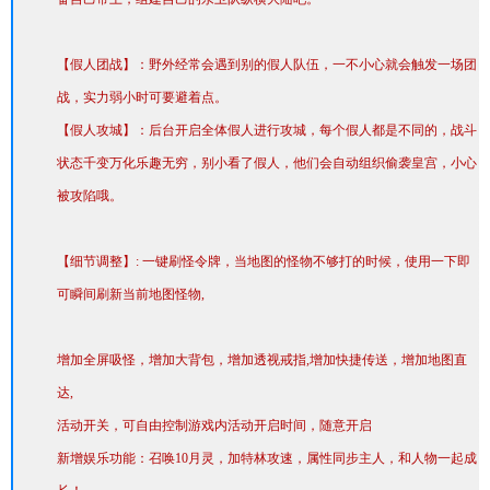
【假人团战】：野外经常会遇到别的假人队伍，一不小心就会触发一场团
战，实力弱小时可要避着点。
【假人攻城】：后台开启全体假人进行攻城，每个假人都是不同的，战斗
状态千变万化乐趣无穷，别小看了假人，他们会自动组织偷袭皇宫，小心
被攻陷哦。
【细节调整】: 一键刷怪令牌，当地图的怪物不够打的时候，使用一下即
可瞬间刷新当前地图怪物,
增加全屏吸怪，增加大背包，增加透视戒指,增加快捷传送，增加地图直
达,
活动开关，可自由控制游戏内活动开启时间，随意开启
新增娱乐功能：召唤10月灵，加特林攻速，属性同步主人，和人物一起成