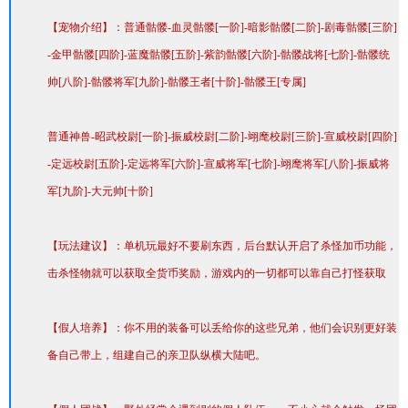
q
【宠物介绍】：普通骷髅-血灵骷髅[一阶]-暗影骷髅[二阶]-剧毒骷髅[三阶]
.
-金甲骷髅[四阶]-蓝魔骷髅[五阶]-紫韵骷髅[六阶]-骷髅战将[七阶]-骷髅统
v
帅[八阶]-骷髅将军[九阶]-骷髅王者[十阶]-骷髅王[专属]
i
p
普通神兽-昭武校尉[一阶]-振威校尉[二阶]-翊麾校尉[三阶]-宣威校尉[四阶]
/s
-定远校尉[五阶]-定远将军[六阶]-宣威将军[七阶]-翊麾将军[八阶]-振威将
ta
军[九阶]-大元帅[十阶]
ti
c/
【玩法建议】：单机玩最好不要刷东西，后台默认开启了杀怪加币功能，
i
击杀怪物就可以获取全货币奖励，游戏内的一切都可以靠自己打怪获取
m
a
【假人培养】：你不用的装备可以丢给你的这些兄弟，他们会识别更好装
g
备自己带上，组建自己的亲卫队纵横大陆吧。
e/
c