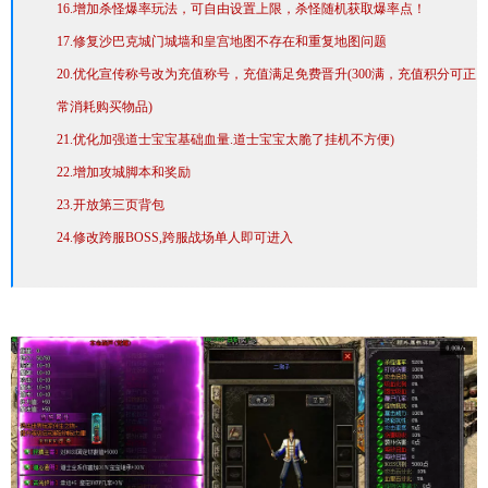
16.增加杀怪爆率玩法，可自由设置上限，杀怪随机获取爆率点！
17.修复沙巴克城门城墙和皇宫地图不存在和重复地图问题
20.优化宣传称号改为充值称号，充值满足免费晋升(300满，充值积分可正
常消耗购买物品)
21.优化加强道士宝宝基础血量.道士宝宝太脆了挂机不方便)
22.增加攻城脚本和奖励
23.开放第三页背包
24.修改跨服BOSS,跨服战场单人即可进入