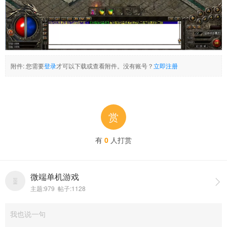
附件:
您需要
登录
才可以下载或查看附件。没有账号？
立即注册
赏
有
0
人打赏
微端单机游戏

主题:979 帖子:1128