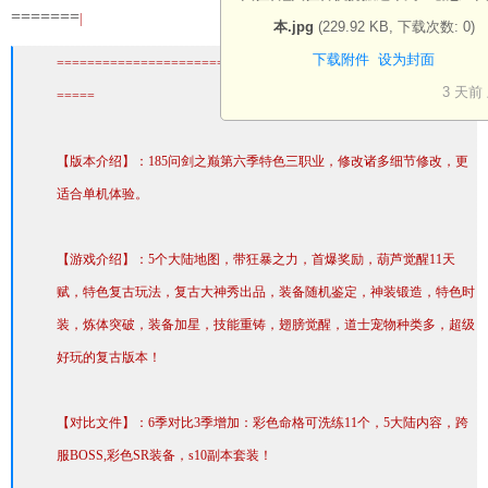
=======
|
本.jpg
(229.92 KB, 下载次数: 0)
下载附件
设为封面
=======================================================
3 天前
=====
h
【版本介绍】：185问剑之巅第六季特色三职业，修改诸多细节修改，更
tt
适合单机体验。
p
s:
【游戏介绍】：5个大陆地图，带狂暴之力，首爆奖励，葫芦觉醒11天
//
赋，特色复古玩法，复古大神秀出品，装备随机鉴定，神装锻造，特色时
b
装，炼体突破，装备加星，技能重铸，翅膀觉醒，道士宠物种类多，超级
b
好玩的复古版本！
s.
x
【对比文件】：6季对比3季增加：彩色命格可洗练11个，5大陆内容，跨
7
服BOSS,彩色SR装备，s10副本套装！
c