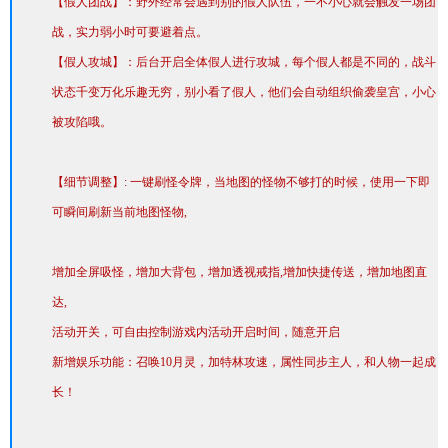
【假人团战】：野外经常会遇到别的假人队伍，一不小心就会触发一场团
o
战，实力弱小时可要避着点。
m
【假人攻城】：后台开启全体假人进行攻城，每个假人都是不同的，战斗
m
状态千变万化乐趣无穷，别小看了假人，他们会自动组织偷袭皇宫，小心
o
被攻陷哦。
n
/t
【细节调整】: 一键刷怪令牌，当地图的怪物不够打的时候，使用一下即
i
可瞬间刷新当前地图怪物,
p
_
增加全屏吸怪，增加大背包，增加透视戒指,增加快捷传送，增加地图直
b
达,
o
活动开关，可自由控制游戏内活动开启时间，随意开启
tt
新增娱乐功能：召唤10月灵，加特林攻速，属性同步主人，和人物一起成
o
长！
m
.