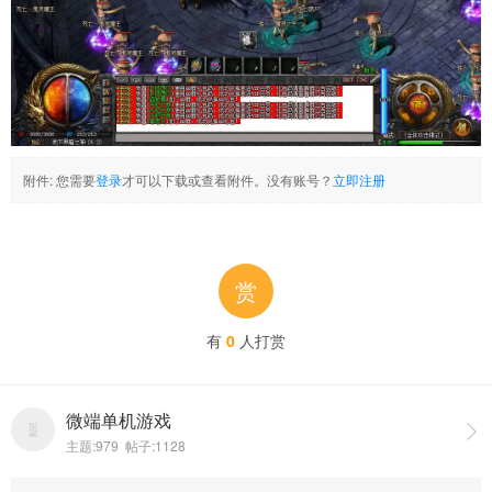
附件:
您需要
登录
才可以下载或查看附件。没有账号？
立即注册
赏
有
0
人打赏
微端单机游戏

主题:979 帖子:1128