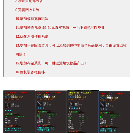
8.增加自动修装备
9.完善回收系统
10.增加模拟充值玩法
11.增加怪物几率掉1-10元真实充值，一毛不刷也可以毕业
12.优化巡航挂机系统
13.增加一键回收道具，可以添加到保护里面当药品使用，自由设置回收
间隔！
15.增加存销系统，可一键过滤垃圾物品产出！
16.修复装备框偏移