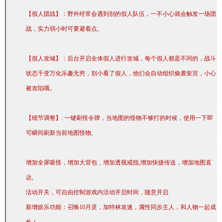
【假人团战】：野外经常会遇到别的假人队伍，一不小心就会触发一场团
战，实力弱小时可要避着点。
【假人攻城】：后台开启全体假人进行攻城，每个假人都是不同的，战斗
状态千变万化乐趣无穷，别小看了假人，他们会自动组织偷袭皇宫，小心
被攻陷哦。
【细节调整】: 一键刷怪令牌，当地图的怪物不够打的时候，使用一下即
可瞬间刷新当前地图怪物,
增加全屏吸怪，增加大背包，增加透视戒指,增加快捷传送，增加地图直
达,
活动开关，可自由控制游戏内活动开启时间，随意开启
新增娱乐功能：召唤10月灵，加特林攻速，属性同步主人，和人物一起成