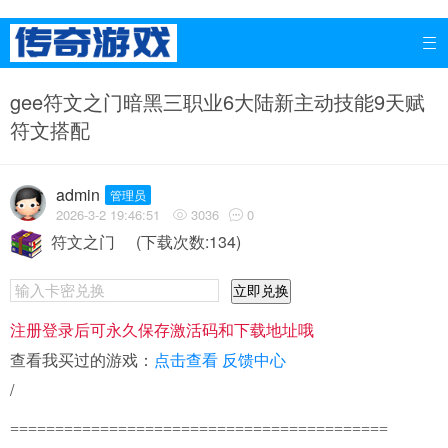

gee符文之门暗黑三职业6大陆新主动技能9天赋
符文搭配
admin
管理员
2026-3-2 19:46:51
3036
0


符文之门
(下载次数:134)
立即兑换
注册登录后可永久保存激活码和下载地址哦
查看我买过的游戏：
点击查看
反馈中心
/
==========================================