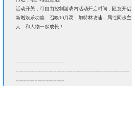
活动开关，可自由控制游戏内活动开启时间，随意开启
新增娱乐功能：召唤10月灵，加特林攻速，属性同步主
人，和人物一起成长！
==========================================
==================
==========================================
==================