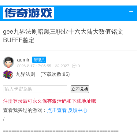

gee九界法则暗黑三职业十六大陆大数值铭文
BUFFF鉴定
admin
管理员
2026-2-17 17:05:55
2327
0


九界法则
(下载次数:85)
立即兑换
注册登录后可永久保存激活码和下载地址哦
查看我买过的游戏：
点击查看
反馈中心
/
==========================================