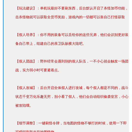
【玩法建议】：单机玩最好不要刷东西，后台默认开启了杀怪加币功能，
击杀怪物就可以获取全货币奖励，游戏内的一切都可以靠自己打怪获取
【假人培养】：你不用的装备可以丢给你的这些兄弟，他们会识别更好装
备自己带上，组建自己的亲卫队纵横大陆吧。
【假人团战】：野外经常会遇到别的假人队伍，一不小心就会触发一场团
战，实力弱小时可要避着点。
【假人攻城】：后台开启全体假人进行攻城，每个假人都是不同的，战斗
状态千变万化乐趣无穷，别小看了假人，他们会自动组织偷袭皇宫，小心
被攻陷哦。
【细节调整】: 一键刷怪令牌，当地图的怪物不够打的时候，使用一下即