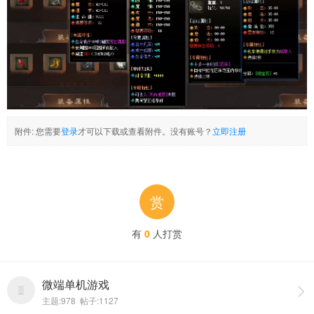
附件:
您需要
登录
才可以下载或查看附件。没有账号？
立即注册
赏
有
0
人打赏
微端单机游戏

主题:978 帖子:1127