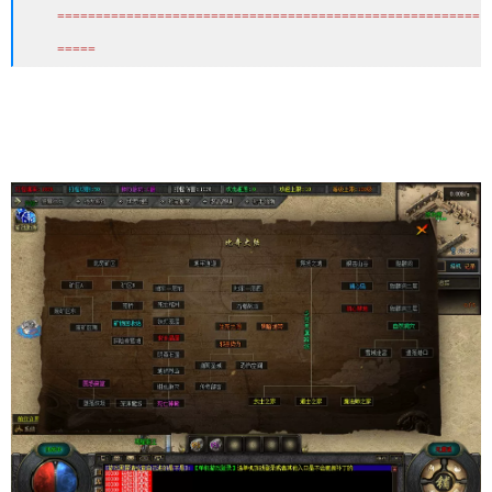
=======================================================
=====