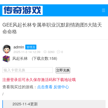

GEE风起长林专属单职业沉默剧情跑图5大陆天
命命格
admin
管理员
2025-11-3 14:12:39
3260
0


风起长林
(下载次数:158)
立即兑换
注册登录后可永久保存激活码和下载地址哦
查看我买过的游戏：
点击查看
反馈中心
/
2025-11-4更新