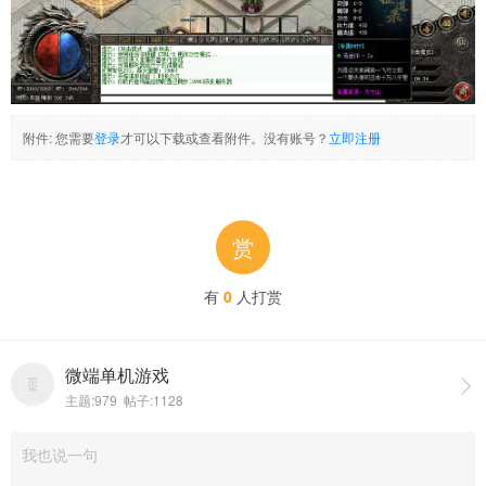
附件:
您需要
登录
才可以下载或查看附件。没有账号？
立即注册
赏
有
0
人打赏
微端单机游戏

主题:979 帖子:1128