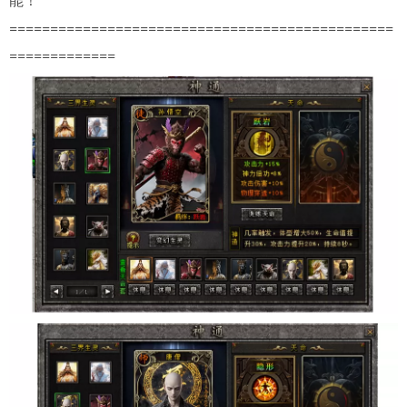
===============================================
=============