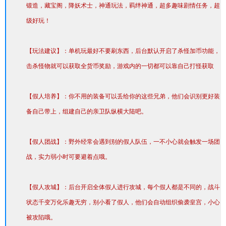
锻造，藏宝阁，降妖术士，神通玩法，羁绊神通，超多趣味剧情任务，超
级好玩！
【玩法建议】：单机玩最好不要刷东西，后台默认开启了杀怪加币功能，
击杀怪物就可以获取全货币奖励，游戏内的一切都可以靠自己打怪获取
【假人培养】：你不用的装备可以丢给你的这些兄弟，他们会识别更好装
备自己带上，组建自己的亲卫队纵横大陆吧。
【假人团战】：野外经常会遇到别的假人队伍，一不小心就会触发一场团
战，实力弱小时可要避着点哦。
【假人攻城】：后台开启全体假人进行攻城，每个假人都是不同的，战斗
状态千变万化乐趣无穷，别小看了假人，他们会自动组织偷袭皇宫，小心
被攻陷哦。