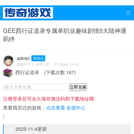

GEE西行证道录专属单职业趣味剧情5大陆神通
羁绊
admin
管理员
2025-11-1 18:01:27
3548
0


西行证道录
(下载次数:167)
立即兑换
注册登录后可永久保存激活码和下载地址哦
查看我买过的游戏：
点击查看
反馈中心
/
2025-11-4更新