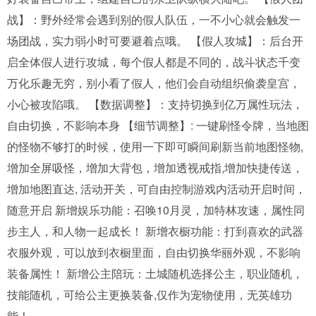
战】：野外经常会遇到别的假人队伍，一不小心就会触发一
场团战，实力弱小时可要避着点哦。 【假人攻城】：后台开
启全体假人进行攻城，每个假人都是不同的，战斗状态千变
万化乐趣无穷，别小看了假人，他们会自动组织偷袭皇宫，
小心被攻陷哦。 【数据调整】：支持切换到亿万属性玩法，
自由切换，不影响本身 【细节调整】: 一键刷怪令牌，当地图
的怪物不够打的时候，使用一下即可瞬间刷新当前地图怪物,
增加全屏吸怪，增加大背包，增加透视戒指,增加快捷传送，
增加地图直达, 活动开关，可自由控制游戏内活动开启时间，
随意开启 新增娱乐功能：召唤10月灵，加特林攻速，属性同
步主人，和人物一起成长！ 新增衣橱功能：打到喜欢的武器
衣服外观，可以放到衣橱里面，自由切换华丽外观，不影响
装备属性！ 新增公主陪玩：土城随机选择公主，职业随机，
技能随机，可给公主更换装备,仅作为宠物使用，无英雄功
能！