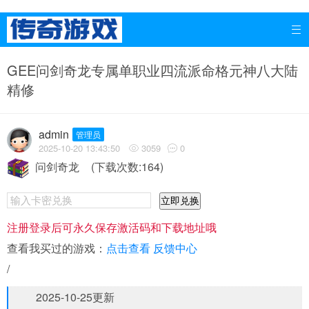

GEE问剑奇龙专属单职业四流派命格元神八大陆
精修
admin
管理员
2025-10-20 13:43:50
3059
0


问剑奇龙
(下载次数:164)
立即兑换
注册登录后可永久保存激活码和下载地址哦
查看我买过的游戏：
点击查看
反馈中心
/
2025-10-25更新