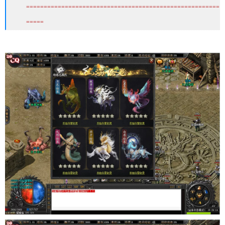
=======================================================
=====