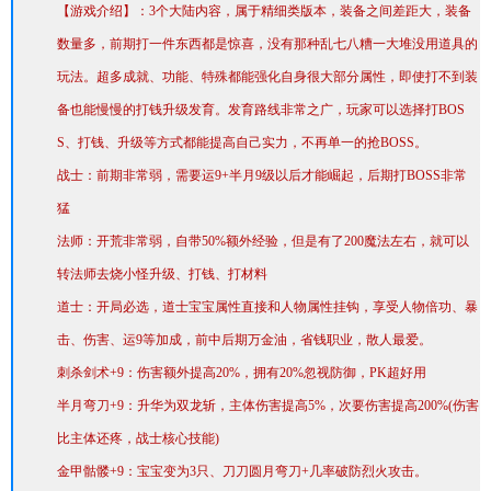
【游戏介绍】：3个大陆内容，属于精细类版本，装备之间差距大，装备
数量多，前期打一件东西都是惊喜，没有那种乱七八糟一大堆没用道具的
玩法。超多成就、功能、特殊都能强化自身很大部分属性，即使打不到装
备也能慢慢的打钱升级发育。发育路线非常之广，玩家可以选择打BOS
S、打钱、升级等方式都能提高自己实力，不再单一的抢BOSS。
战士：前期非常弱，需要运9+半月9级以后才能崛起，后期打BOSS非常
猛
法师：开荒非常弱，自带50%额外经验，但是有了200魔法左右，就可以
转法师去烧小怪升级、打钱、打材料
道士：开局必选，道士宝宝属性直接和人物属性挂钩，享受人物倍功、暴
击、伤害、运9等加成，前中后期万金油，省钱职业，散人最爱。
刺杀剑术+9：伤害额外提高20%，拥有20%忽视防御，PK超好用
半月弯刀+9：升华为双龙斩，主体伤害提高5%，次要伤害提高200%(伤害
比主体还疼，战士核心技能)
金甲骷髅+9：宝宝变为3只、刀刀圆月弯刀+几率破防烈火攻击。