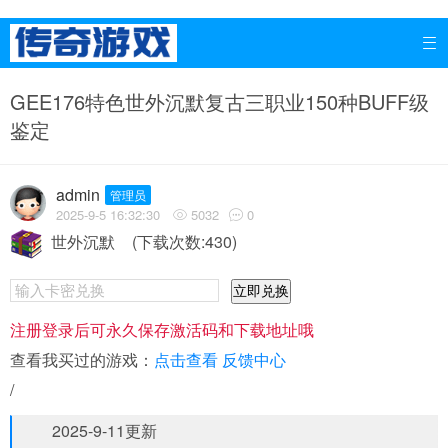

GEE176特色世外沉默复古三职业150种BUFF级
鉴定
admin
管理员
2025-9-5 16:32:30
5032
0


世外沉默
(下载次数:430)
立即兑换
注册登录后可永久保存激活码和下载地址哦
查看我买过的游戏：
点击查看
反馈中心
/
2025-9-11更新