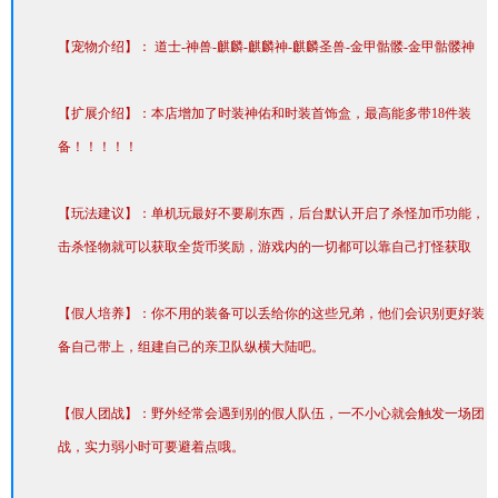
【宠物介绍】： 道士-神兽-麒麟-麒麟神-麒麟圣兽-金甲骷髅-金甲骷髅神
【扩展介绍】：本店增加了时装神佑和时装首饰盒，最高能多带18件装
备！！！！！
【玩法建议】：单机玩最好不要刷东西，后台默认开启了杀怪加币功能，
击杀怪物就可以获取全货币奖励，游戏内的一切都可以靠自己打怪获取
【假人培养】：你不用的装备可以丢给你的这些兄弟，他们会识别更好装
备自己带上，组建自己的亲卫队纵横大陆吧。
【假人团战】：野外经常会遇到别的假人队伍，一不小心就会触发一场团
战，实力弱小时可要避着点哦。