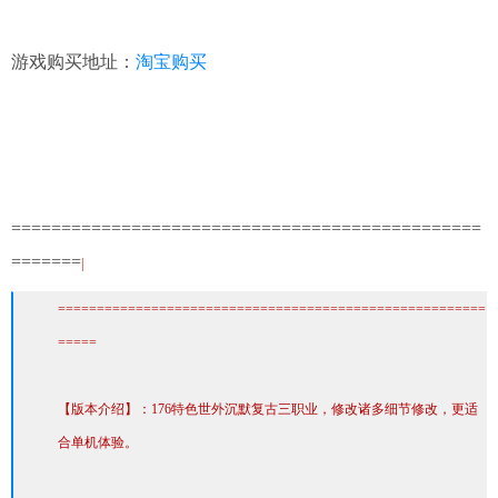
游戏购买地址：
淘宝购买
===============================================
=======
|
=======================================================
=====
【版本介绍】：176特色世外沉默复古三职业，修改诸多细节修改，更适
合单机体验。