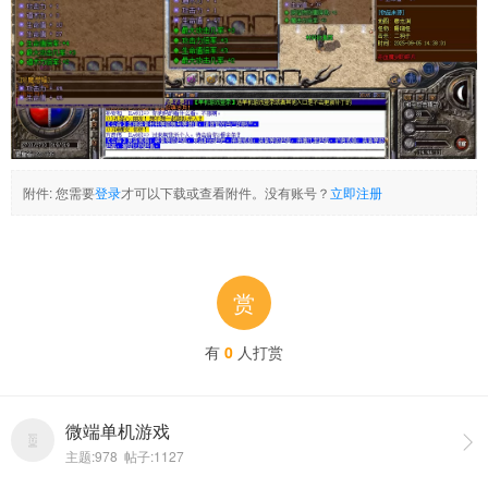
附件:
您需要
登录
才可以下载或查看附件。没有账号？
立即注册
赏
有
0
人打赏
微端单机游戏

主题:978 帖子:1127