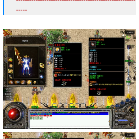
=======================================================
=====