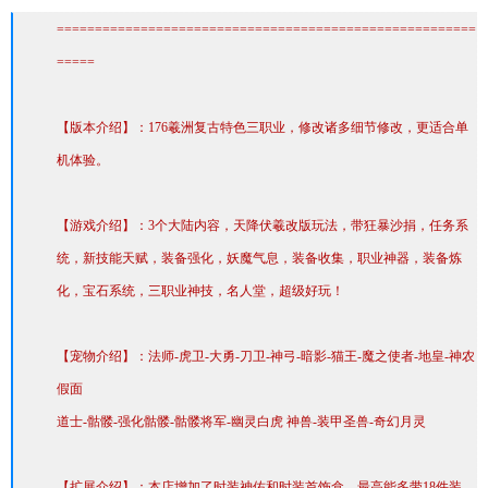
=======================================================
=====
【版本介绍】：176羲洲复古特色三职业，修改诸多细节修改，更适合单
机体验。
【游戏介绍】：3个大陆内容，天降伏羲改版玩法，带狂暴沙捐，任务系
统，新技能天赋，装备强化，妖魔气息，装备收集，职业神器，装备炼
化，宝石系统，三职业神技，名人堂，超级好玩！
【宠物介绍】：法师-虎卫-大勇-刀卫-神弓-暗影-猫王-魔之使者-地皇-神农
假面
道士-骷髅-强化骷髅-骷髅将军-幽灵白虎 神兽-装甲圣兽-奇幻月灵
【扩展介绍】：本店增加了时装神佑和时装首饰盒，最高能多带18件装