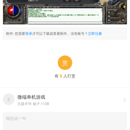
附件:
您需要
登录
才可以下载或查看附件。没有账号？
立即注册
赏
有
0
人打赏
微端单机游戏

主题:979 帖子:1128