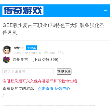

GEE羲州复古三职业176特色三大陆装备强化圣
兽月灵
admin
管理员
2025-8-12 17:39:06
5861
0


羲州复古
(下载次数:399)
立即兑换
注册登录后可永久保存激活码和下载地址哦
查看我买过的游戏：
点击查看
反馈中心
/
==========================================