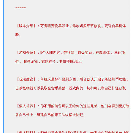
=====
【版本介绍】：万鬼啸宠物单职业，修改诸多细节修改，更适合单机体
验。
【游戏介绍】：9个大陆内容，带狂暴，首爆奖励，神魔练体， 幸运项
链， 超多宠物，宠物称号，专属神技BUFf
【玩法建议】：单机玩最好不要刷东西，后台默认开启了杀怪加币功能，
击杀怪物就可以获取全货币奖励，游戏内的一切都可以靠自己打怪获取
【假人培养】：你不用的装备可以丢给你的这些兄弟，他们会识别更好装
备自己带上，组建自己的亲卫队纵横大陆吧。
【假人团战】：野外经常会遇到别的假人队伍，一不小心就会触发一场团