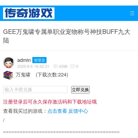

GEE万鬼啸专属单职业宠物称号神技BUFF九大
陆
admin
管理员
2025-8-6 16:42:31
4398
0


万鬼啸
(下载次数:224)
立即兑换
注册登录后可永久保存激活码和下载地址哦
查看我买过的游戏：
点击查看
反馈中心
/
==========================================