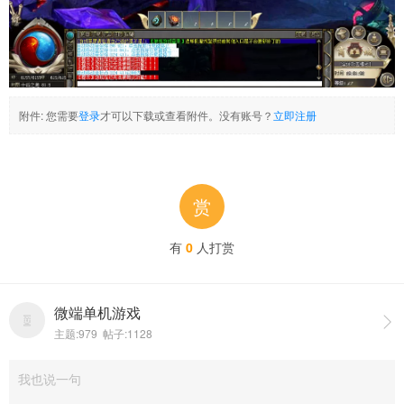
附件:
您需要
登录
才可以下载或查看附件。没有账号？
立即注册
赏
有
0
人打赏
微端单机游戏

主题:979 帖子:1128