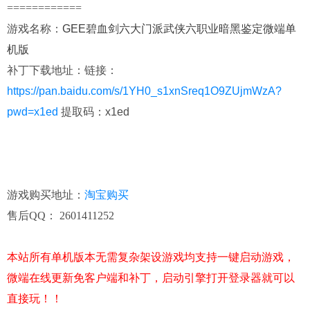
============
游戏名称
：
GEE碧血剑六大门派武侠六职业暗黑鉴定微端单
机版
补丁下载地址：
链接：
https://pan.baidu.com/s/1YH0_s1xnSreq1O9ZUjmWzA?
pwd=x1ed
提取码：x1ed
游戏购买地址
：
淘宝购买
售后QQ： 2601411252
本站所有单机版本无需复杂架设游戏均支持一键启动游戏，
微端在线更新免客户端和补丁，启动引擎打开登录器就可以
直接玩！！