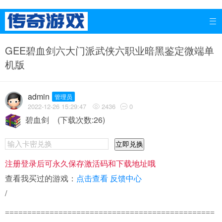

GEE碧血剑六大门派武侠六职业暗黑鉴定微端单
机版
admin
管理员
2022-12-26 15:29:47
2436
0


碧血剑
(下载次数:26)
立即兑换
注册登录后可永久保存激活码和下载地址哦
查看我买过的游戏：
点击查看
反馈中心
/
===============================================