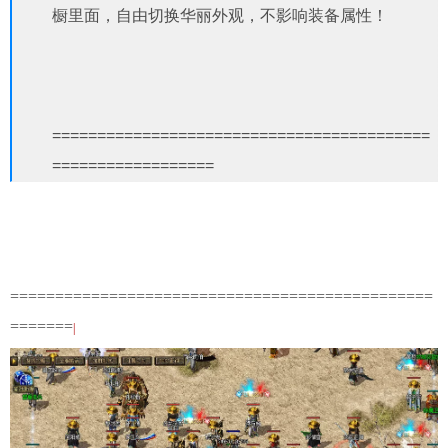
橱里面，自由切换华丽外观，不影响装备属性！
==========================================
==================
===============================================
=======
|