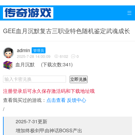

GEE血月沉默复古三职业特色随机鉴定武魂成长
admin
管理员
2025-7-28 14:00:09
6102
0


血月沉默
(下载次数:341)
立即兑换
注册登录后可永久保存激活码和下载地址哦
查看我买过的游戏：
点击查看
反馈中心
/
2025-7-31更新
增加终极剑甲由神话BOSS产出