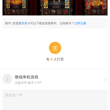
附件:
您需要
登录
才可以下载或查看附件。没有账号？
立即注册
赏
有
0
人打赏
微端单机游戏

主题:978 帖子:1127