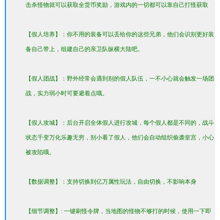
击杀怪物就可以获取全货币奖励，游戏内的一切都可以靠自己打怪获取
【假人培养】：你不用的装备可以丢给你的这些兄弟，他们会识别更好装
备自己带上，组建自己的亲卫队纵横大陆吧。
【假人团战】：野外经常会遇到别的假人队伍，一不小心就会触发一场团
战，实力弱小时可要避着点哦。
【假人攻城】：后台开启全体假人进行攻城，每个假人都是不同的，战斗
状态千变万化乐趣无穷，别小看了假人，他们会自动组织偷袭皇宫，小心
被攻陷哦。
【数据调整】：支持切换到亿万属性玩法，自由切换，不影响本身
【细节调整】: 一键刷怪令牌，当地图的怪物不够打的时候，使用一下即