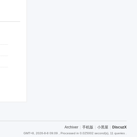
Archiver
|
手机版
|
小黑屋
|
DiscuzX
GMT+8, 2026-8-8 09:09
, Processed in 0.025002 second(s), 11 queries .