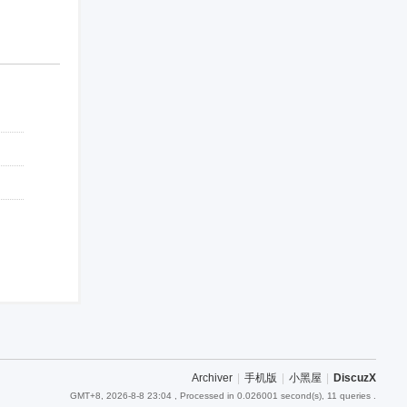
Archiver
|
手机版
|
小黑屋
|
DiscuzX
GMT+8, 2026-8-8 23:04
, Processed in 0.026001 second(s), 11 queries .