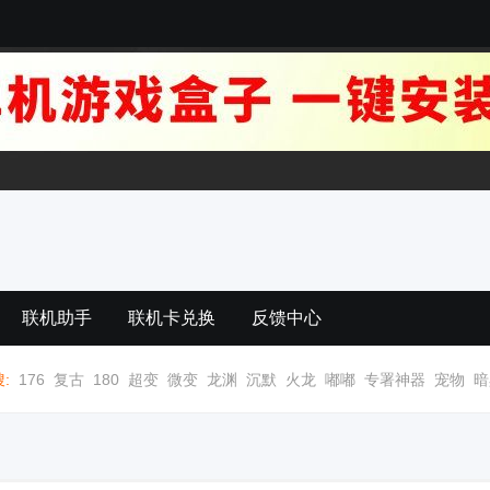
联机助手
联机卡兑换
反馈中心
:
176
复古
180
超变
微变
龙渊
沉默
火龙
嘟嘟
专署神器
宠物
暗