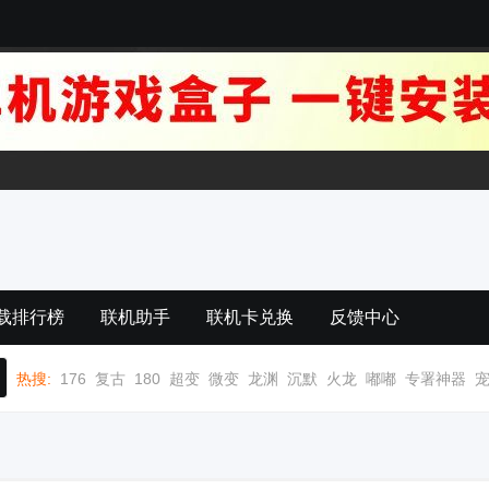
载排行榜
联机助手
联机卡兑换
反馈中心
热搜:
176
复古
180
超变
微变
龙渊
沉默
火龙
嘟嘟
专署神器