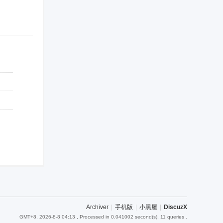
Archiver
|
手机版
|
小黑屋
|
DiscuzX
GMT+8, 2026-8-8 04:13
, Processed in 0.041002 second(s), 11 queries .