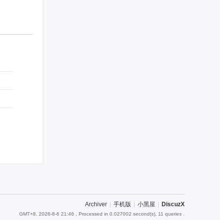
Archiver
|
手机版
|
小黑屋
|
DiscuzX
GMT+8, 2026-8-6 21:46
, Processed in 0.027002 second(s), 11 queries .