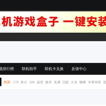
载排行榜
联机助手
联机卡兑换
反馈中心
热搜:
176
复古
180
超变
微变
龙渊
沉默
火龙
嘟嘟
专署神器