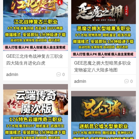
GEE江北传奇战神复古三职业
四大陆生肖进化白虎
GEE恶魔之拥大型暗黑多职业
宠物鉴定八大陆多地图
admin
0

admin
0
