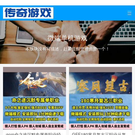

微端单机游戏
本版块没有写描述，赶紧提醒管理员赏一个！
gom命之途沉默专属单职业经
GEE180寒月复古三职业从复