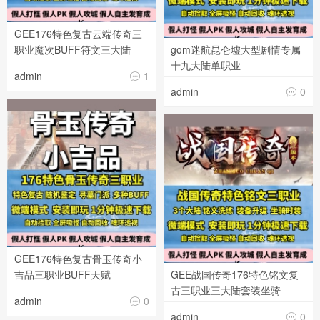
GEE176特色复古云端传奇三
职业魔次BUFF符文三大陆
gom迷航昆仑墟大型剧情专属
十九大陆单职业
admin
1

admin
0

GEE176特色复古骨玉传奇小
吉品三职业BUFF天赋
GEE战国传奇176特色铭文复
古三职业三大陆套装坐骑
admin
0

admin
0
