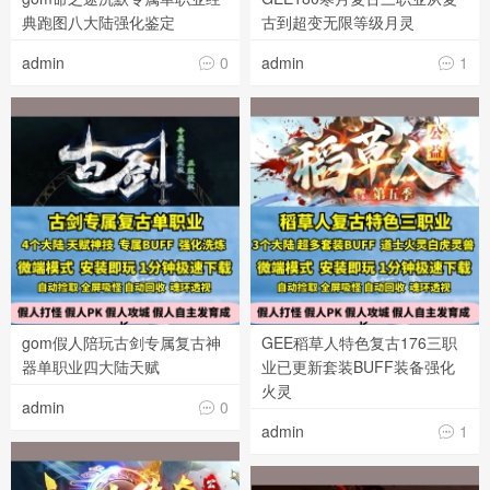
典跑图八大陆强化鉴定
古到超变无限等级月灵
admin
0
admin
1


gom假人陪玩古剑专属复古神
GEE稻草人特色复古176三职
器单职业四大陆天赋
业已更新套装BUFF装备强化
火灵
admin
0

admin
1
