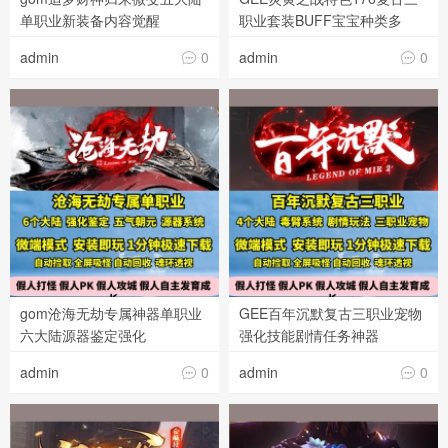
单职业新装备内容觉醒
职业套装BUFF宝宝种类多
admin
0
admin
0


gom沧海无劫专属神器单职业
GEE百年沉默复古三职业宠物
六大陆源器鉴定强化
强化技能剧情任务神器
admin
0
admin
0

