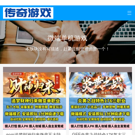

微端单机游戏
本版块没有写描述，赶紧提醒管理员赏一个！
gom追梦财神归来微变五大陆
GEE炎黄之战特色176复古三