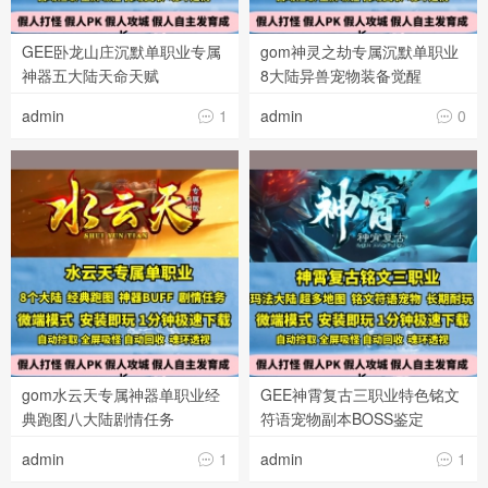
GEE卧龙山庄沉默单职业专属
gom神灵之劫专属沉默单职业
神器五大陆天命天赋
8大陆异兽宠物装备觉醒
admin
1
admin
0


gom水云天专属神器单职业经
GEE神霄复古三职业特色铭文
典跑图八大陆剧情任务
符语宠物副本BOSS鉴定
admin
1
admin
1

