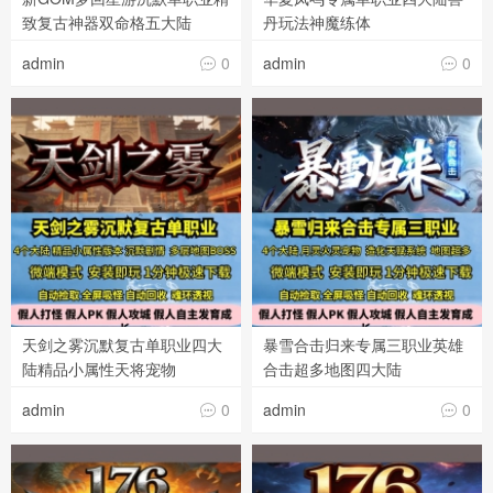
致复古神器双命格五大陆
丹玩法神魔练体
admin
0
admin
0


天剑之雾沉默复古单职业四大
暴雪合击归来专属三职业英雄
陆精品小属性天将宠物
合击超多地图四大陆
admin
0
admin
0

