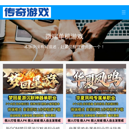

微端单机游戏
本版块没有写描述，赶紧提醒管理员赏一个！
新GOM梦回星游沉默单职业精
华夏凤鸣专属单职业四大陆兽