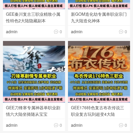
GEE秦川复古三职业精致小属
新GOM造化劫专属单职业宗门
性特色2大陆隐藏副本
九大陆造化神体
admin
0
admin
0


GEE刀锋寒专属神器单职业剧
GEE176特色复古布衣传说三
情六大陆坐骑随从宝宝
职业复古玩到超变4大陆
admin
0
admin
0

