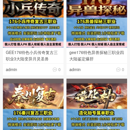
GEE176特色小兵传奇复古三
gee176特色异兽探秘三职业四
职业3大陆变异月灵圣兽
大陆鉴定爆肝
admin
0
admin
0

