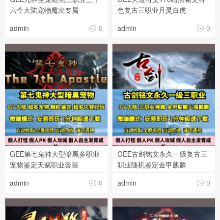
六个大陆宠物魔次专属
色复古三职业月灵白虎
admin
0
admin
0


GEE第七鬼神大型暗黑多职业
GEE古剑铭文永久一级复古三
宠物鉴定天赋职业套装
职业随机鉴定金甲麒麟
admin
0
admin
0

