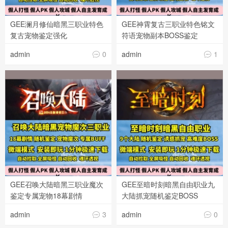
GEE澜月修仙暗黑三职业特色
GEE神霄复古三职业特色铭文
复古宠物鉴定强化
符语宠物副本BOSS鉴定
admin
0
admin
1


GEE召唤大陆暗黑三职业魔次
GEE至暗时刻暗黑自由职业九
鉴定专属宠物18幕剧情
大陆抓宠随机鉴定BOSS
admin
3
admin
0

