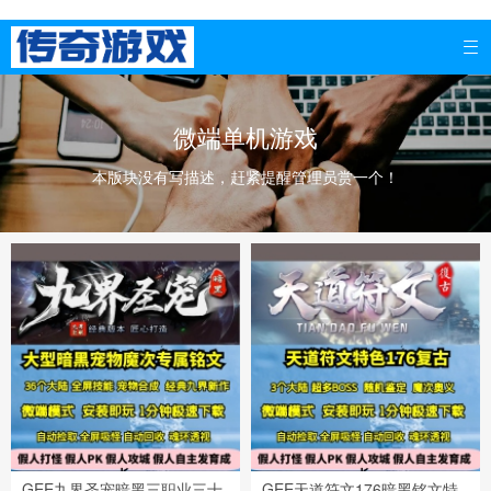

微端单机游戏
本版块没有写描述，赶紧提醒管理员赏一个！
GEE九界圣宠暗黑三职业三十
GEE天道符文176暗黑铭文特