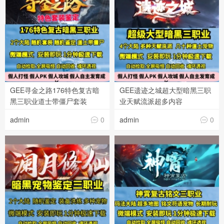
GEE寻金之路176特色复古暗
GEE遗迹之城超大型暗黑三职
黑三职业道士带僵尸套装
业天赋流派超多内容
admin
0
admin
0

